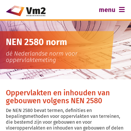
Ga
menu
naar
inhoud
Over Vm2
Normen en certificering
NEN 2580 norm
Best practices
dé Nederlandse norm voor
oppervlaktemeting
Actueel
Contact
Oppervlakten en inhouden van
gebouwen volgens NEN 2580
De NEN 2580 bevat termen, definities en
bepalingsmethoden voor oppervlakten van terreinen,
die bestemd zijn voor gebouwen en voor
vloeroppervlakten en inhouden van gebouwen of delen