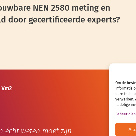
trouwbare NEN 2580 meting en
d door gecertificeerde experts?
Om de beste
E
secr
g Vm2
informatie o
T
06 15 
deze technol
verwerken. A
KVK
27 
nadelige in
IBAN
NL
Beheer dien
Beki
n écht weten moet zijn
Acc