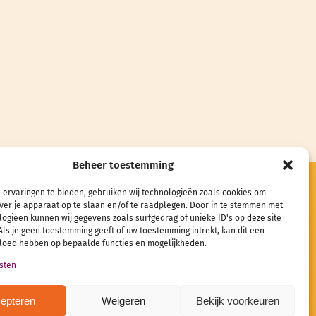
Beheer toestemming
 ervaringen te bieden, gebruiken wij technologieën zoals cookies om
etaris@verenigingdevierkantemeter.nl
ver je apparaat op te slaan en/of te raadplegen. Door in te stemmen met
43 57 07
ogieën kunnen wij gegevens zoals surfgedrag of unieke ID's op deze site
ls je geen toestemming geeft of uw toestemming intrekt, kan dit een
26 28 31
vloed hebben op bepaalde functies en mogelijkheden.
91 ABNA 0473 9510 10
sten
jk onze LinkedIn-pagina
epteren
Weigeren
Bekijk voorkeuren
Ga naar downloads