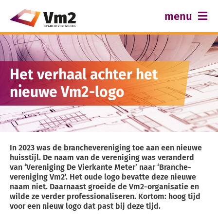
Ga
menu
naar
inhoud
Over Vm2
Normen en certificering
Het verhaal achter het
Best practices
nieuwe Vm2-logo
Actueel
Contact
In 2023 was de branchevereniging toe aan een nieuwe
huisstijl. De naam van de vereniging was veranderd
van ‘Vereniging De Vierkante Meter’ naar ‘Branche-
vereniging Vm2’. Het oude logo bevatte deze nieuwe
naam niet. Daarnaast groeide de Vm2-organisatie en
wilde ze verder professionaliseren. Kortom: hoog tijd
voor een nieuw logo dat past bij deze tijd.